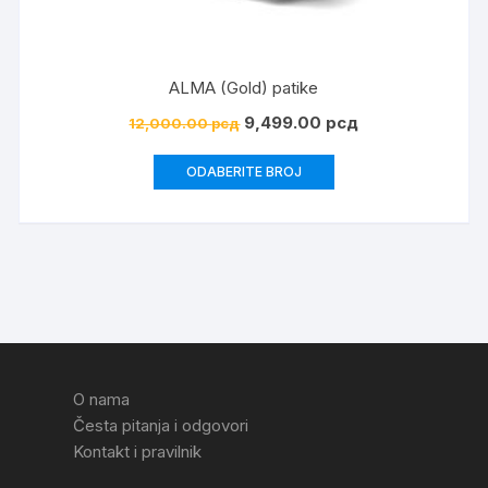
ALMA (Gold) patike
9,499.00
рсд
12,000.00
рсд
ODABERITE BROJ
O nama
Česta pitanja i odgovori
Kontakt i pravilnik