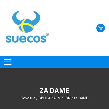
Skip
to
content
ZA DAME
Почетна
/
OBUĆA ZA POKLON
/ za DAME