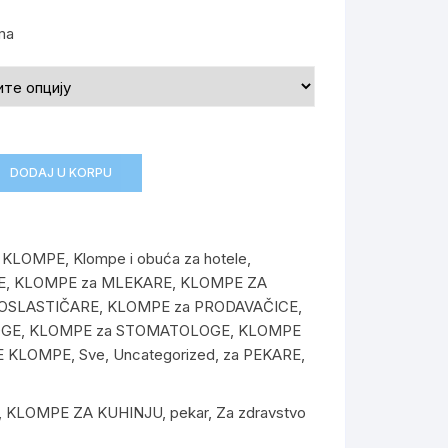
ima
DODAJ U KORPU
,
KLOMPE
,
Klompe i obuća za hotele
,
E
,
KLOMPE za MLEKARE
,
KLOMPE ZA
OSLASTIČARE
,
KLOMPE za PRODAVAČICE
,
OGE
,
KLOMPE za STOMATOLOGE
,
KLOMPE
E KLOMPE
,
Sve
,
Uncategorized
,
za PEKARE
,
,
KLOMPE ZA KUHINJU
,
pekar
,
Za zdravstvo