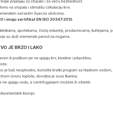
lje prijanjaju za stopalo i za veću bezbednost.
vno na stopala i stimulišu cirkulaciju krvi.
i namenskim saćastim Suecos ulošcima.
O i imaju sertifikat EN ISO 20347:2012.
linikama, apotekama, čistoj industriji, prodavnicama, kuhinjama,
oje su duži vremenski period na nogama.
O JE BRZO I LAKO
ili praškom jer ne upijaju krv, kiseline i prljavštinu.
iste.
ko je baš neophodno, koristite kratki program sa hladnom vodom,
rektnom izvoru toplote, dovoljna je suva tkanina.
 ne upijaju vodu, a centrifuganjem možete ih oštetiti.
liuretantskih klompi.