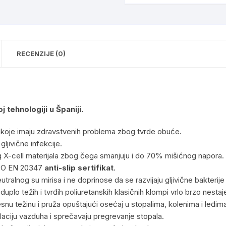
RECENZIJE (0)
ehnologiji u Španiji.
oje imaju zdravstvenih problema zbog tvrde obuće.
ljivične infekcije.
 X-cell materijala zbog čega smanjuju i do 70% mišićnog napora.
 ISO EN 20347
anti-slip sertifikat
.
eutralnog su mirisa i ne doprinose da se razvijaju gljivične bakterij
duplo težih i tvrđih poliuretanskih klasičnih klompi vrlo brzo nestaj
težinu i pruža opuštajući osećaj u stopalima, kolenima i leđim
ulaciju vazduha i sprečavaju pregrevanje stopala.