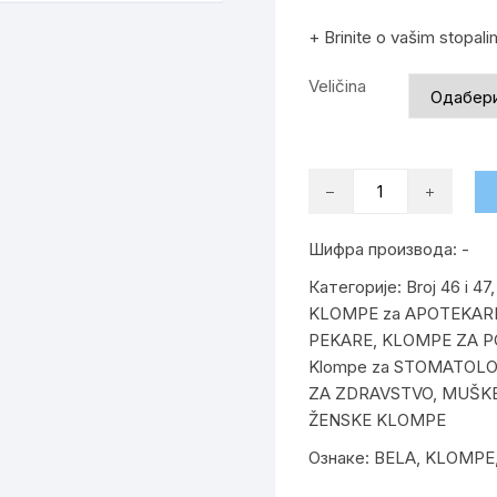
+
Brinite o vašim stopal
Veličina
ODEN
BELE
KLOMPE
Шифра производа:
-
количина
Категорије:
Broj 46 i 47
KLOMPE za APOTEKAR
PEKARE
,
KLOMPE ZA P
Klompe za STOMATOL
ZA ZDRAVSTVO
,
MUŠK
ŽENSKE KLOMPE
Ознаке:
BELA
,
KLOMPE