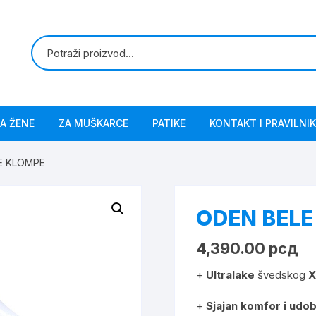
A ŽENE
ZA MUŠKARCE
PATIKE
KONTAKT I PRAVILNIK
E KLOMPE
ODEN BELE
4,390.00
рсд
+
Ultralake
švedskog
X
+
Sjajan komfor i udo