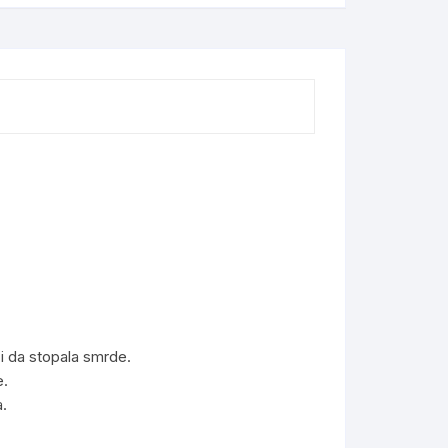
e i da stopala smrde.
e.
a.