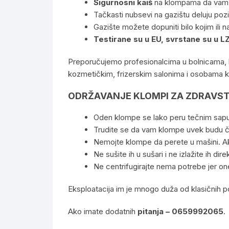
Sigurnosni kaiš
na klompama da vam bo
Tačkasti nubsevi na gazištu deluju poziti
Gazište možete dopuniti bilo kojim il
Testirane su u EU, svrstane su u LZ
Preporučujemo profesionalcima u bolnicama, k
kozmetičkim, frizerskim salonima i osobama k
ODRŽAVANJE KLOMPI ZA ZDRAVSTV
Oden klompe se lako peru tečnim sapunom 
Trudite se da vam klompe uvek budu č
Nemojte klompe da perete u mašini. A
Ne sušite ih u sušari i ne izlažite ih di
Ne centrifugirajte nema potrebe jer one
Eksploatacija im je mnogo duža od klasičnih po
Ako imate dodatnih
pitanja – 0659992065
.