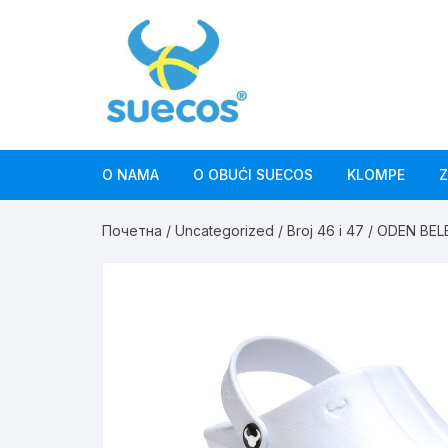
Skip
to
content
O NAMA
O OBUĆI SUECOS
KLOMPE
Z
Почетна
/
Uncategorized
/
Broj 46 i 47
/ ODEN BEL