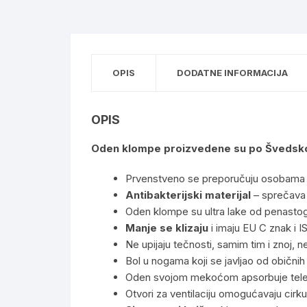
OPIS
DODATNE INFORMACIJA
OPIS
Oden klompe proizvedene su po Švedskoj t
Prvenstveno se preporučuju osobama k
Antibakterijski materijal
– sprečava g
Oden klompe su ultra lake od penastog
Manje se klizaju
i imaju EU C znak i
Ne upijaju tečnosti, samim tim i znoj, n
Bol u nogama koji se javljao od običnih 
Oden svojom mekoćom apsorbuje telesnu 
Otvori za ventilaciju omogućavaju cirk