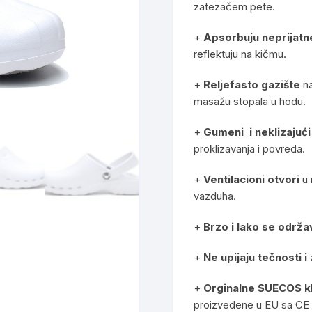
zatezačem pete.
+
Apsorbuju neprijatn
reflektuju na kičmu.
+
Reljefasto gazište
n
masažu stopala u hodu.
+
Gumeni i neklizajući
proklizavanja i povreda.
+
Ventilacioni otvori
u 
vazduha.
+
Brzo i lako se održa
+
Ne upijaju tečnosti i
+
Orginalne SUECOS 
proizvedene u EU sa CE 