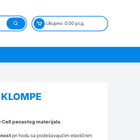
Ukupno:
0.00
рсд
 KLOMPE
-Cell penastog materijala
.
bnost
pri hodu sa podešavajućim elastičnim