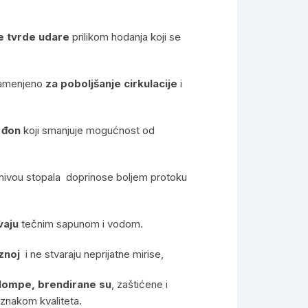
e tvrde udare
prilikom hodanja koji se
amenjeno
za poboljšanje cirkulacije
i
 đon
koji smanjuje mogućnost od
nivou stopala doprinose boljem protoku
vaju
tečnim sapunom i vodom.
 zno
j
i ne stvaraju neprijatne mirise,
klompe
, brendirane su
, zaštićene i
znakom kvaliteta.