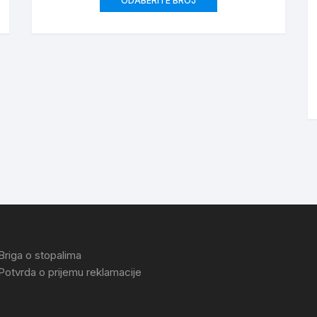
ODABERITE BROJ
Briga o stopalima
Potvrda o prijemu reklamacije